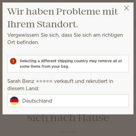
Warenkorb a
Wir haben Probleme mit
Wunschliste
Ihrem Standort.
Sarah Benz ⭐️⭐️⭐️⭐️⭐️
Party auswählen
Startseite
Kabellos
Vergewissern Sie sich, dass Sie sich am richtigen
Kabellos
Ort befinden.
Genießen Sie Ihren Lieblingsduft auf vielfältige
Weise, zu Hause oder unterwegs.
Selecting a different shipping country may remove all or
some items from your bag.
Duftblumen
Raumsprays
Sarah Benz ⭐️⭐️⭐️⭐️⭐️ verkauft und rekrutiert in
Scent Circles
Scent Paks
diesem Land:
Reiseduftspray
Deutschland
Holen Sie sich die Natur zu
sich nach Hause