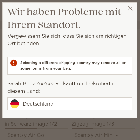
Warenkorb a
Wir haben Probleme mit
Wunschliste
Ihrem Standort.
Sarah Benz ⭐️⭐️⭐️⭐️⭐️
Party auswählen
Startseite
Scentsy Air und Pods
Scentsy Air Duftventilatoren
Vergewissern Sie sich, dass Sie sich am richtigen
Scentsy Air Duftventilatoren
Ort befinden.
Ventilatorbetriebene Lösungen für sofortigen Duft in
allen Räumen
Selecting a different shipping country may remove all or
some items from your bag.
21 Ergebnisse
Relevanz
Filter
Sarah Benz ⭐️⭐️⭐️⭐️⭐️ verkauft und rekrutiert in
1 Scentsy Air Produkt + 6 Scentsy Pods kaufen,
diesem Land:
10 % sparen!
Lizenzierte Produkte und Kombi-Angebote ausgeschlossen.
Deutschland
Scentsy Air Go
Scentsy Air Mini –