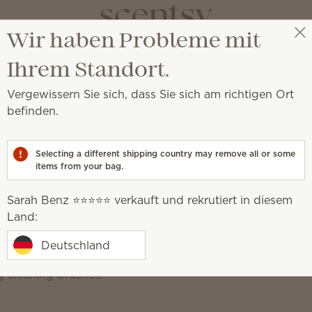
Wir haben Probleme mit
Sarah Benz ⭐️⭐️⭐️⭐️⭐️
Party auswählen
Ihrem Standort.
Vergewissern Sie sich, dass Sie sich am richtigen Ort
befinden.
d alles dazwischen.
Selecting a different shipping country may remove all or some
items from your bag.
Badreiniger
Sprühreiniger
Sarah Benz ⭐️⭐️⭐️⭐️⭐️ verkauft und rekrutiert in diesem
Sorgen Sie ganz ohn
dete Sauberkeit
Land:
Farbstoffe, Ammoniak
Bleichmittel für 
Deutschland
Sauberkeit