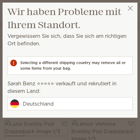
Warenkorb a
Wir haben Probleme mit
Wunschliste
Ihrem Standort.
Sarah Benz ⭐️⭐️⭐️⭐️⭐️
Party auswählen
Startseite
Scentsy Air und Pods
Pods
Vergewissern Sie sich, dass Sie sich am richtigen
Pods
Ort befinden.
Gefüllt mit verschüttungssicheren Duftkügelchen
liefern Scentsy Pods bis zu 120 Stunden lang Duft,
Selecting a different shipping country may remove all or
wenn sie mit unseren Scentsy Air Produkten
some items from your bag.
verwendet werden.
Sarah Benz ⭐️⭐️⭐️⭐️⭐️ verkauft und rekrutiert in
22 Ergebnisse
Relevanz
Filter
diesem Land:
6 Produkte kaufen, 10 % sparen.
Deutschland
Lizenzierte Produkte und Kombi-Angebote ausgeschlossen.