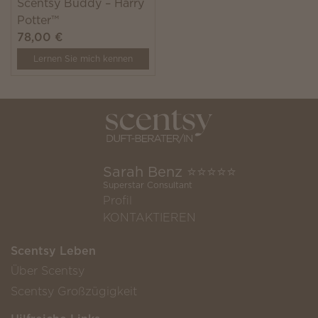
Scentsy Buddy – Harry
Potter™
78,00 €
Lernen Sie mich kennen
Sarah Benz ⭐️⭐️⭐️⭐️⭐️
Superstar Consultant
Profil
KONTAKTIEREN
Scentsy Leben
Über Scentsy
Scentsy Großzügigkeit