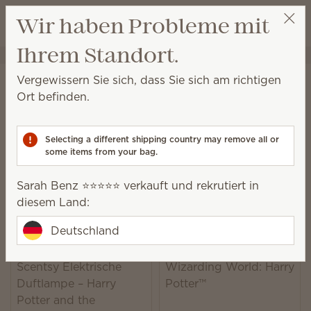
Warenkorb a
Wir haben Probleme mit
Wunschliste
Ihrem Standort.
Sarah Benz ⭐️⭐️⭐️⭐️⭐️
Party auswählen
Startseite
Partnerschaften
Harry Potter™
Vergewissern Sie sich, dass Sie sich am richtigen
Kollektion Harry Potter™
Ort befinden.
Kaufen Sie Produkte und Düfte, die von Harry
Potter™ und Hogwarts™ inspiriert sind.
Selecting a different shipping country may remove all or
some items from your bag.
5 Ergebnisse
Relevanz
Filter
Sarah Benz ⭐️⭐️⭐️⭐️⭐️ verkauft und rekrutiert in
diesem Land:
Deutschland
Scentsy Bar –
Scentsy Elektrische
Wizarding World: Harry
Duftlampe – Harry
Potter™
Potter and the