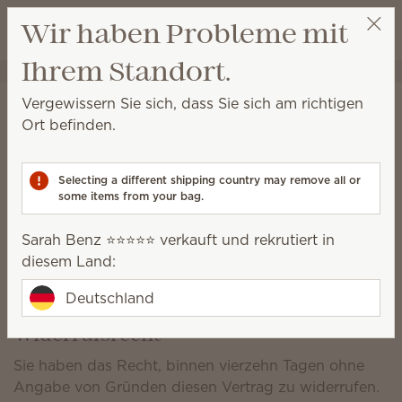
Warenkorb a
Wir haben Probleme mit
Wunschliste
Ihrem Standort.
Sarah Benz ⭐️⭐️⭐️⭐️⭐️
Party auswählen
Informationen zum
Vergewissern Sie sich, dass Sie sich am richtigen
Ort befinden.
Versand*
Bestellungen nach Deutschland:
Selecting a different shipping country may remove all or
Bei einem Verkaufswert von bis zu 619,99 € kostet der
some items from your bag.
Versand 7 €.
Sarah Benz ⭐️⭐️⭐️⭐️⭐️ verkauft und rekrutiert in
Bei einem Verkaufswert von 620 € und mehr ist der
diesem Land:
Versand gratis.
Deutschland
Alle Versandkosten verstehen sich inklusive MwSt.
Widerrufsrecht
Sie haben das Recht, binnen vierzehn Tagen ohne
Angabe von Gründen diesen Vertrag zu widerrufen.