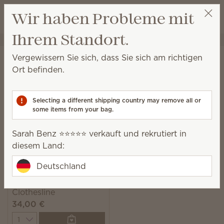
Warenkorb a
Wir haben Probleme mit
Wunschliste
Ihrem Standort.
Sarah Benz ⭐️⭐️⭐️⭐️⭐️
Party auswählen
Startseite
Wäschepflege
Scentsy Suds
Vergewissern Sie sich, dass Sie sich am richtigen
Scentsy Suds
Ort befinden.
Vordosierte, biologisch abbaubare
Waschmittelblätter mit herrlich frischem Duft, die Sie
Selecting a different shipping country may remove all or
ganz einfach in Ihre Waschmaschine legen.
some items from your bag.
1 Ergebnis
Relevanz
Filter
Sarah Benz ⭐️⭐️⭐️⭐️⭐️ verkauft und rekrutiert in
diesem Land:
Deutschland
Scentsy Suds
Clothesline
34,00 €
Quantity