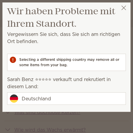
Warenkorb a
Wir haben Probleme mit
Wunschliste
Ihrem Standort.
Sarah Benz ⭐️⭐️⭐️⭐️⭐️
Party auswählen
Vergewissern Sie sich, dass Sie sich am richtigen
Häufig gestellte fragen
Ort befinden.
You asked, we answered
Selecting a different shipping country may remove all or
some items from your bag.
Was ist Scentsy?
Sarah Benz ⭐️⭐️⭐️⭐️⭐️ verkauft und rekrutiert in
diesem Land:
Welche Produkte verkauft Scentsy?
Deutschland
Was sind dochtlose Kerzen?
Wie wird das Wachs erwärmt?