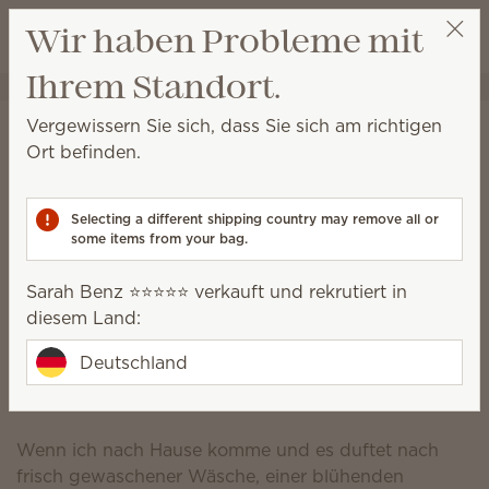
Warenkorb a
Wir haben Probleme mit
Wunschliste
Ihrem Standort.
Sarah Benz ⭐️⭐️⭐️⭐️⭐️
Party auswählen
Sarah Benz
Vergewissern Sie sich, dass Sie sich am richtigen
Ort befinden.
⭐️⭐️⭐️⭐️⭐️
Superstar
Selecting a different shipping country may remove all or
some items from your bag.
Consultant
Sarah.c.benz@gmail.com
Sarah Benz ⭐️⭐️⭐️⭐️⭐️ verkauft und rekrutiert in
diesem Land:
Scentsy Geschichte
Deutschland
Warum Scentsy meine Leidenschaft ist
Wenn ich nach Hause komme und es duftet nach
frisch gewaschener Wäsche, einer blühenden