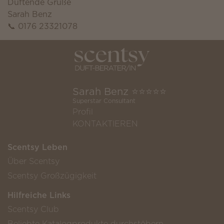
Duftende Grüße
Sarah Benz
📞 0176 23321078
Sarah Benz ⭐️⭐️⭐️⭐️⭐️
Superstar Consultant
Profil
KONTAKTIEREN
Scentsy Leben
Über Scentsy
Scentsy Großzügigkeit
Hilfreiche Links
Scentsy Club
Beliebte Katalogprodukte durchstöbern