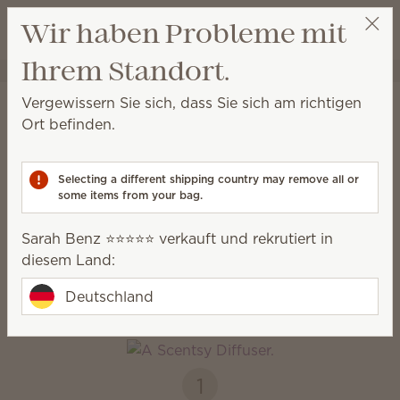
Warenkorb a
Wir haben Probleme mit
Wunschliste
Ihrem Standort.
Sarah Benz ⭐️⭐️⭐️⭐️⭐️
Party auswählen
Startseite
Raumdiffuser und Öle
Vergewissern Sie sich, dass Sie sich am richtigen
Raumdiffuser und Öle
Ort befinden.
Genießen Sie sofortige, natürliche Düfte mit
anpassbarer Farbe, Beleuchtung und Duftstärke.
Selecting a different shipping country may remove all or
some items from your bag.
Raumdiffuser
Öle
Sarah Benz ⭐️⭐️⭐️⭐️⭐️ verkauft und rekrutiert in
diesem Land:
So funktioniert es
Deutschland
1