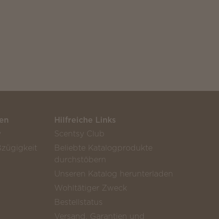
en
Hilfreiche Links
y
Scentsy Club
zügigkeit
Beliebte Katalogprodukte
durchstöbern
Unseren Katalog herunterladen
Wohltätiger Zweck
Bestellstatus
Versand, Garantien und