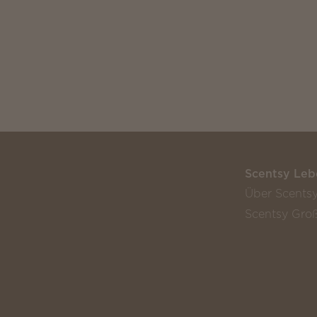
Scentsy Leb
Über Scents
Scentsy Groß