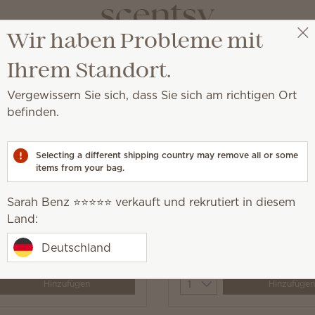
Wir haben Probleme mit
Sarah Benz ⭐️⭐️⭐️⭐️⭐️
Party auswählen
Ihrem Standort.
Vergewissern Sie sich, dass Sie sich am richtigen Ort
befinden.
ekor- und Plüschartikel.
Selecting a different shipping country may remove all or some
items from your bag.
Sarah Benz ⭐️⭐️⭐️⭐️⭐️ verkauft und rekrutiert in diesem
Land:
 Bar im 3er-Pack Oh, So
Elektrische Duftlampe P
Sprinkle
Deutschland
 €
86,00 €
y
Quantity
Hinzufügen
Hinzufügen