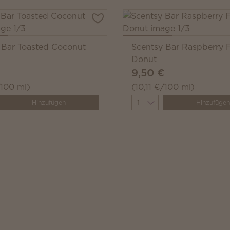
 Bar Toasted Coconut
Scentsy Bar Raspberry F
Donut
9,50 €
/100 ml)
(10,11 €/100 ml)
y
Quantity
Hinzufügen
Hinzufügen